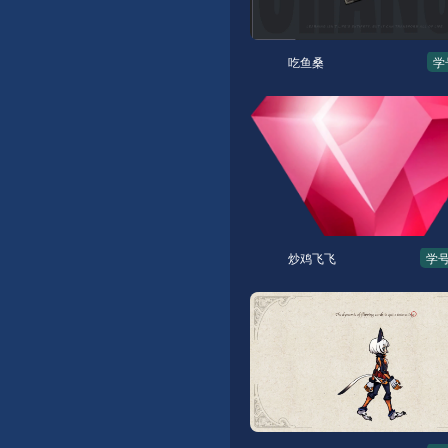
吃鱼桑
学
炒鸡飞飞
学号