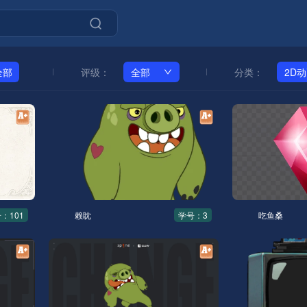
全部
评级：
全部
分类：
2D
：101
赖眈
学号：3
吃鱼桑