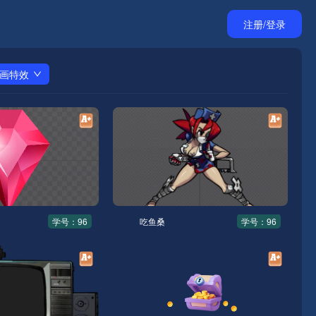
注册/登录
动画特效
学号：96
吃鱼桑
学号：96