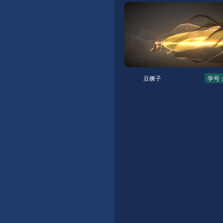
豆橛子
学号：