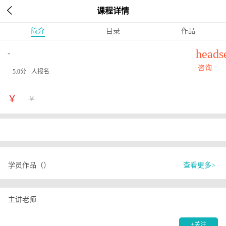

课程详情
简介
目录
作品
heads
-
咨询
5.0分
人报名
￥
￥
学员作品（）
查看更多>
主讲老师
+关注