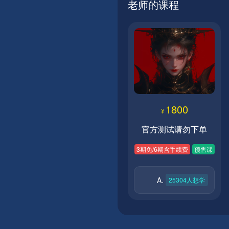
老师的课程
1800
¥
官方测试请勿下单
3期免/6期含手续费
预售课
AUGIC
25304
人想学