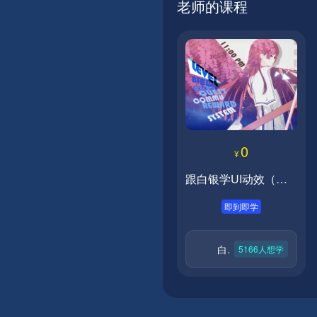
老师的课程
0
¥
跟白银学UI动效（免费课程）
即到即学
白银
5166
人想学