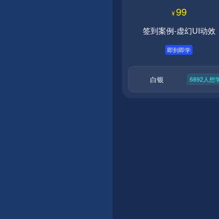
99
¥
签到案例-虚幻UI动效
即到即学
白银
6892
人想