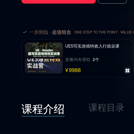
一步到位 · 超值组合
ONE STEP TO THE POINT · VALUE
UE5写实游戏特效入行就业课
9988
¥
套餐内有课程
2
个
¥
9988
课程介绍
课程目录