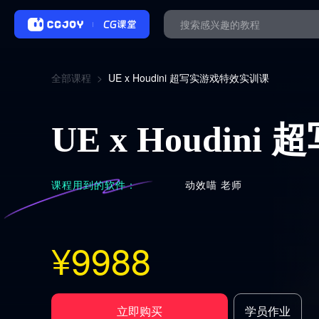
全部课程
>
UE x Houdini 超写实游戏特效实训课
UE x Houdi
课程用到的软件：
动效喵
老师
¥
9988
立即购买
学员作业