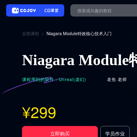
全部课程
>
Niagara Module特效核心技术入门
Niagara Mod
课程用到的软件：
Unreal(虚幻)
老焦
老师
¥
299
立即购买
学员作业