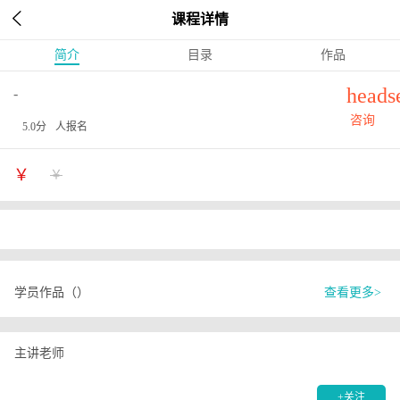

课程详情
简介
目录
作品
heads
-
咨询
5.0分
人报名
￥
￥
学员作品（）
查看更多>
主讲老师
+关注